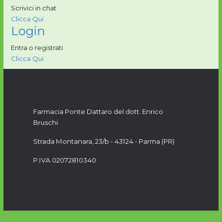
Scrivici in chat
Clicca Qui
Login
Entra o registrati
Clicca Qui
Farmacia Ponte Dattaro del dott. Enrico
Bruschi
Strada Montanara, 23/b -
43124 - Parma (PR)
P.IVA 02072810340